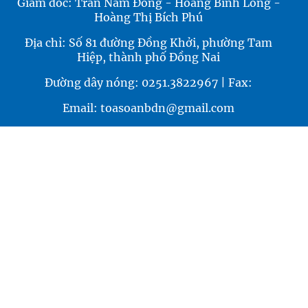
Giám đốc: Trần Nam Đông - Hoàng Bình Long -
Hoàng Thị Bích Phú
Địa chỉ: Số 81 đường Đồng Khởi, phường Tam
Hiệp, thành phố Đồng Nai
Đường dây nóng: 0251.3822967 | Fax:
Email: toasoanbdn@gmail.com