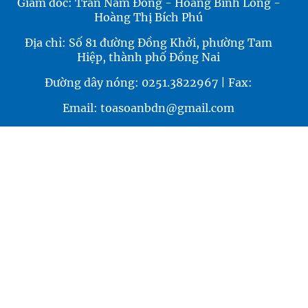
Giám đốc: Trần Nam Đông - Hoàng Bình Long -
Hoàng Thị Bích Phú
Địa chỉ: Số 81 đường Đồng Khởi, phường Tam
Hiệp, thành phố Đồng Nai
Đường dây nóng: 0251.3822967 | Fax:
Email: toasoanbdn@gmail.com