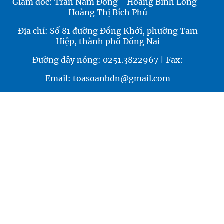
Giám đốc: Trần Nam Đông - Hoàng Bình Long -
Hoàng Thị Bích Phú
Địa chỉ: Số 81 đường Đồng Khởi, phường Tam
Hiệp, thành phố Đồng Nai
Đường dây nóng: 0251.3822967 | Fax:
Email: toasoanbdn@gmail.com