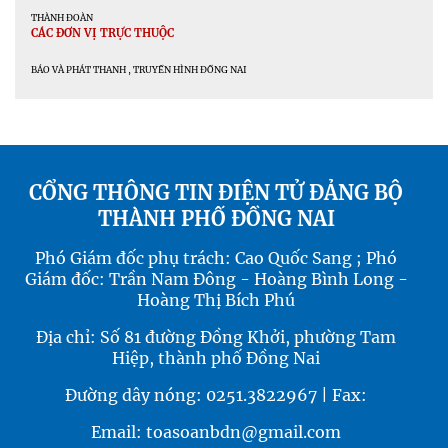
THÀNH ĐOÀN
CÁC ĐƠN VỊ TRỰC THUỘC
BÁO VÀ PHÁT THANH , TRUYỀN HÌNH ĐỒNG NAI
CỔNG THÔNG TIN ĐIỆN TỬ ĐẢNG BỘ
THÀNH PHỐ ĐỒNG NAI
Phó Giám đốc phụ trách: Cao Quốc Sang ; Phó
Giám đốc: Trần Nam Đông - Hoàng Bình Long -
Hoàng Thị Bích Phú
Địa chỉ: Số 81 đường Đồng Khởi, phường Tam
Hiệp, thành phố Đồng Nai
Đường dây nóng: 0251.3822967 | Fax:
Email: toasoanbdn@gmail.com