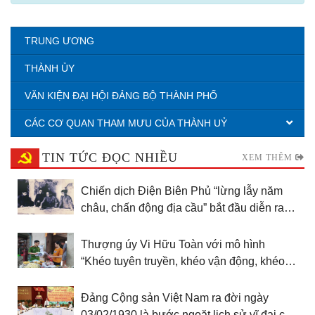
TRUNG ƯƠNG
THÀNH ỦY
VĂN KIỆN ĐẠI HỘI ĐẢNG BỘ THÀNH PHỐ
CÁC CƠ QUAN THAM MƯU CỦA THÀNH UỶ
TIN TỨC ĐỌC NHIỀU
XEM THÊM
Chiến dịch Điện Biên Phủ “lừng lẫy năm
châu, chấn động địa cầu” bắt đầu diễn ra
ngày 13/3/1954 - “Quyết định lịch sử” thay
đổi vận mệnh dân tộc
Thượng úy Vi Hữu Toàn với mô hình
“Khéo tuyên truyền, khéo vận động, khéo tổ
chức”
Đảng Cộng sản Việt Nam ra đời ngày
03/02/1930 là bước ngoặt lịch sử vĩ đại của