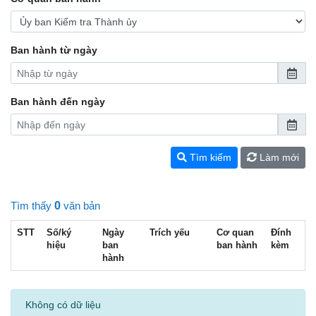
Ban hành từ ngày
Ban hành đến ngày
Tìm kiếm
Làm mới
Tìm thấy
0
văn bản
STT
Số/ký
Ngày
Trích yếu
Cơ quan
Đính
hiệu
ban
ban hành
kèm
hành
Không có dữ liệu