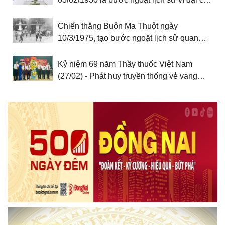
cách mạng Việt Nam
Chiến thắng Buôn Ma Thuột ngày
10/3/1975, tạo bước ngoặt lịch sử quan
trọng cho Đại thắng mùa Xuân năm 1975,
thống nhất đất nước
Kỷ niệm 69 năm Thầy thuốc Việt Nam
(27/02) - Phát huy truyền thống vẻ vang
“Lương y như từ mẫu” theo lời dạy của
Chủ tịch Hồ Chí Minh