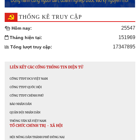
THỐNG KÊ TRUY CẬP
25547
Hôm nay:
151969
Tháng hiện tại:
17347895
Tổng lượt truy cập:
LIÊN KẾT CÁC CỔNG THÔNG TIN ĐIỆN TỬ
CỔNG TTĐT ĐCS VIỆT NAM
CỔNG TTĐT QUỐC HỘI
CỔNG TTĐT CHÍNH PHỦ
BÁO NHÂN DÂN
QUÂN ĐỘI NHÂN DÂN
THÔNG TẤN XÃ VIỆT NAM
TỔ CHỨC CHÍNH TRỊ - XÃ HỘI
HỘI NÔNG DÂN THÀNH PHỐ ĐỒNG NAI