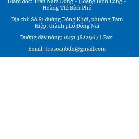
Giám đốc: Trần Nam Đông - Hoàng Bình Long -
Hoàng Thị Bích Phú
Địa chỉ: Số 81 đường Đồng Khởi, phường Tam
Hiệp, thành phố Đồng Nai
Đường dây nóng: 0251.3822967 | Fax:
Email: toasoanbdn@gmail.com