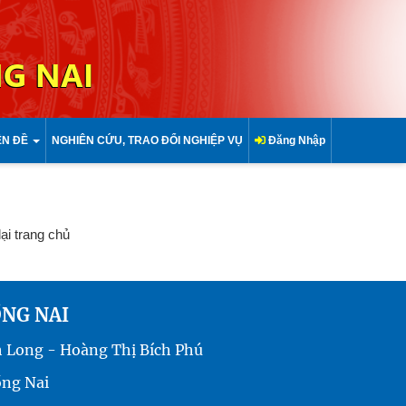
G NAI
ÊN ĐỀ
NGHIÊN CỨU, TRAO ĐỔI NGHIỆP VỤ
Đăng Nhập
lại trang chủ
ỒNG NAI
h Long - Hoàng Thị Bích Phú
ồng Nai