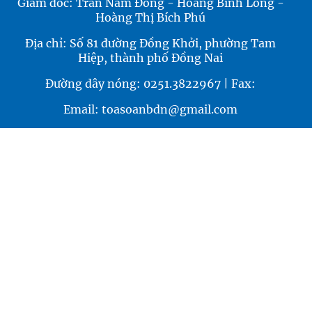
Giám đốc: Trần Nam Đông - Hoàng Bình Long -
Hoàng Thị Bích Phú
Địa chỉ: Số 81 đường Đồng Khởi, phường Tam
Hiệp, thành phố Đồng Nai
Đường dây nóng: 0251.3822967 | Fax:
Email: toasoanbdn@gmail.com