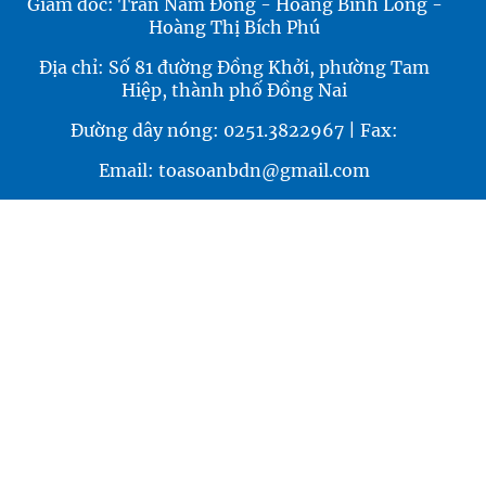
Giám đốc: Trần Nam Đông - Hoàng Bình Long -
Hoàng Thị Bích Phú
Địa chỉ: Số 81 đường Đồng Khởi, phường Tam
Hiệp, thành phố Đồng Nai
Đường dây nóng: 0251.3822967 | Fax:
Email: toasoanbdn@gmail.com