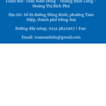
Giám đốc: Trần Nam Đông - Hoàng Bình Long -
Hoàng Thị Bích Phú
Địa chỉ: Số 81 đường Đồng Khởi, phường Tam
Hiệp, thành phố Đồng Nai
Đường dây nóng: 0251.3822967 | Fax:
Email: toasoanbdn@gmail.com