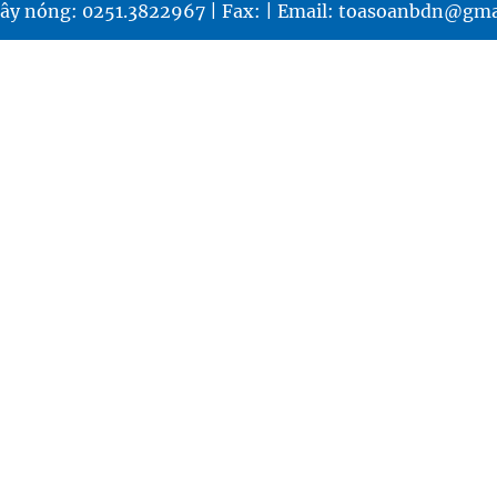
ây nóng: 0251.3822967 | Fax: | Email: toasoanbdn@gma