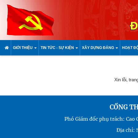
Đ
GIỚI THIỆU
TIN TỨC - SỰ KIỆN
XÂY DỰNG ĐẢNG
HOẠT Đ
Xin lỗi, tra
CỔNG TH
Phó Giám đốc phụ trách: Cao
Địa chỉ: