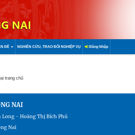
G NAI
ÊN ĐỀ
NGHIÊN CỨU, TRAO ĐỔI NGHIỆP VỤ
Đăng Nhập
lại trang chủ
ỒNG NAI
h Long - Hoàng Thị Bích Phú
ồng Nai