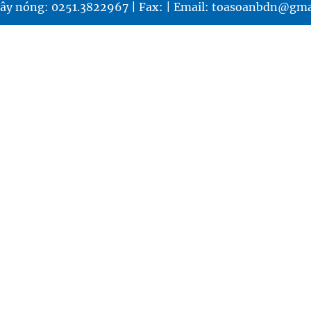
ây nóng: 0251.3822967 | Fax: | Email: toasoanbdn@gma