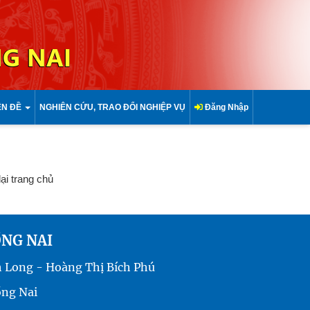
G NAI
ÊN ĐỀ
NGHIÊN CỨU, TRAO ĐỔI NGHIỆP VỤ
Đăng Nhập
lại trang chủ
ỒNG NAI
h Long - Hoàng Thị Bích Phú
ồng Nai