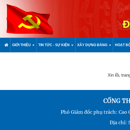
Đ
GIỚI THIỆU
TIN TỨC - SỰ KIỆN
XÂY DỰNG ĐẢNG
HOẠT Đ
Xin lỗi, tra
CỔNG TH
Phó Giám đốc phụ trách: Cao
Địa chỉ: