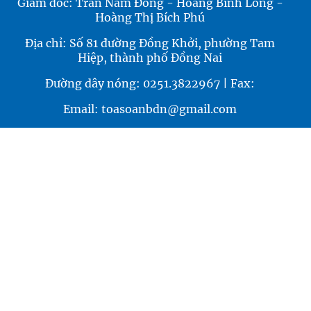
Giám đốc: Trần Nam Đông - Hoàng Bình Long -
Hoàng Thị Bích Phú
Địa chỉ: Số 81 đường Đồng Khởi, phường Tam
Hiệp, thành phố Đồng Nai
Đường dây nóng: 0251.3822967 | Fax:
Email: toasoanbdn@gmail.com