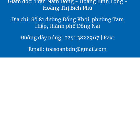
Giám đốc: Trần Nam Đông - Hoàng Bình Long -
Hoàng Thị Bích Phú
Địa chỉ: Số 81 đường Đồng Khởi, phường Tam
Hiệp, thành phố Đồng Nai
Đường dây nóng: 0251.3822967 | Fax:
Email: toasoanbdn@gmail.com