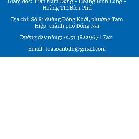
Giám đốc: Trần Nam Đông - Hoàng Bình Long -
Hoàng Thị Bích Phú
Địa chỉ: Số 81 đường Đồng Khởi, phường Tam
Hiệp, thành phố Đồng Nai
Đường dây nóng: 0251.3822967 | Fax:
Email: toasoanbdn@gmail.com