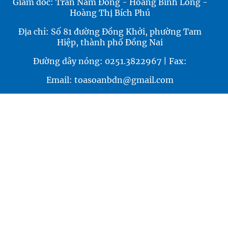
Giám đốc: Trần Nam Đông - Hoàng Bình Long -
Hoàng Thị Bích Phú
Địa chỉ: Số 81 đường Đồng Khởi, phường Tam
Hiệp, thành phố Đồng Nai
Đường dây nóng: 0251.3822967 | Fax:
Email: toasoanbdn@gmail.com