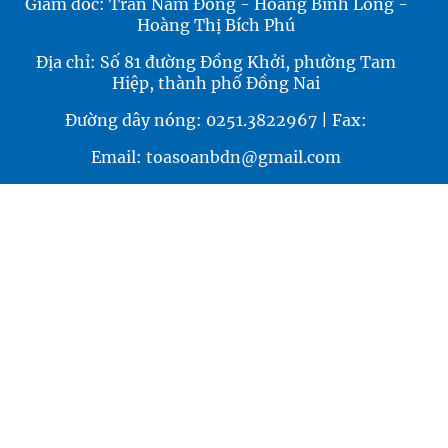
Giám đốc: Trần Nam Đông - Hoàng Bình Long -
Hoàng Thị Bích Phú
Địa chỉ: Số 81 đường Đồng Khởi, phường Tam
Hiệp, thành phố Đồng Nai
Đường dây nóng: 0251.3822967 | Fax:
Email: toasoanbdn@gmail.com