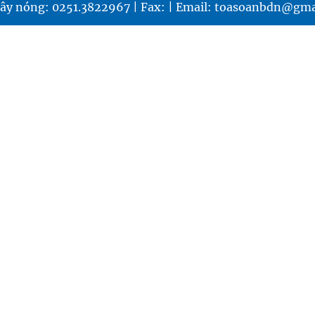
ây nóng: 0251.3822967 | Fax: | Email: toasoanbdn@gma