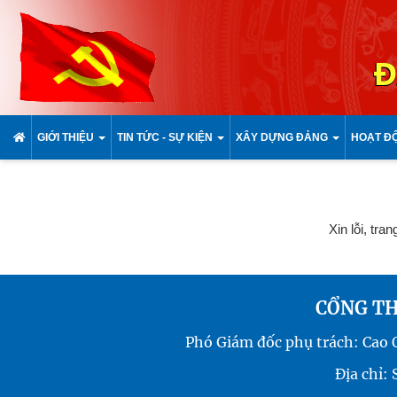
Đ
GIỚI THIỆU
TIN TỨC - SỰ KIỆN
XÂY DỰNG ĐẢNG
HOẠT Đ
Xin lỗi, tra
CỔNG TH
Phó Giám đốc phụ trách: Cao
Địa chỉ: