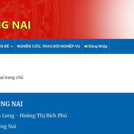
G NAI
ÊN ĐỀ
NGHIÊN CỨU, TRAO ĐỔI NGHIỆP VỤ
Đăng Nhập
lại trang chủ
ỒNG NAI
h Long - Hoàng Thị Bích Phú
ồng Nai