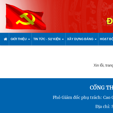
Đ
GIỚI THIỆU
TIN TỨC - SỰ KIỆN
XÂY DỰNG ĐẢNG
HOẠT Đ
Xin lỗi, tra
CỔNG TH
Phó Giám đốc phụ trách: Cao
Địa chỉ: