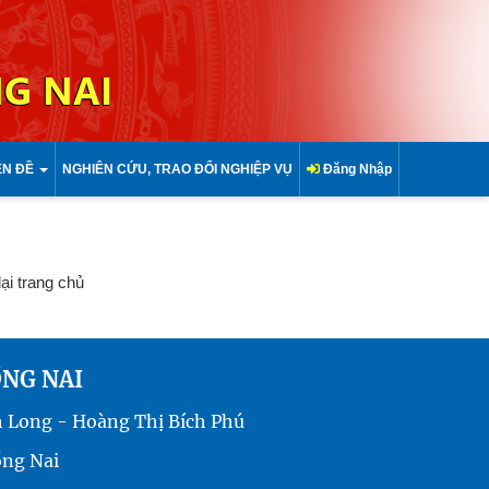
G NAI
ÊN ĐỀ
NGHIÊN CỨU, TRAO ĐỔI NGHIỆP VỤ
Đăng Nhập
lại trang chủ
ỒNG NAI
h Long - Hoàng Thị Bích Phú
ồng Nai