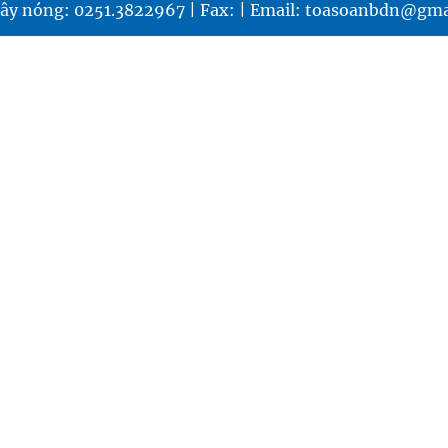
ây nóng: 0251.3822967 | Fax: | Email: toasoanbdn@gma