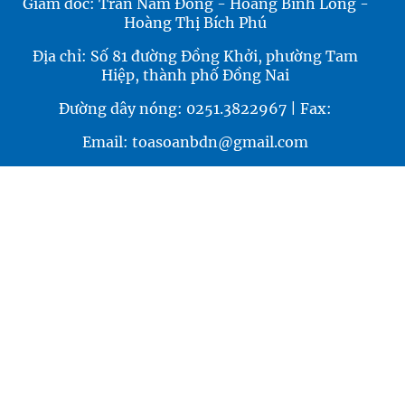
Giám đốc: Trần Nam Đông - Hoàng Bình Long -
Hoàng Thị Bích Phú
Địa chỉ: Số 81 đường Đồng Khởi, phường Tam
Hiệp, thành phố Đồng Nai
Đường dây nóng: 0251.3822967 | Fax:
Email: toasoanbdn@gmail.com