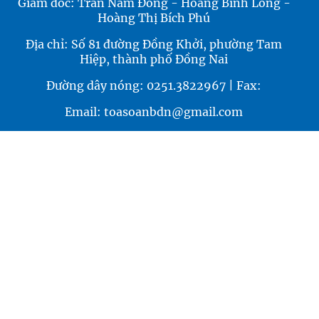
Giám đốc: Trần Nam Đông - Hoàng Bình Long -
Hoàng Thị Bích Phú
Địa chỉ: Số 81 đường Đồng Khởi, phường Tam
Hiệp, thành phố Đồng Nai
Đường dây nóng: 0251.3822967 | Fax:
Email: toasoanbdn@gmail.com