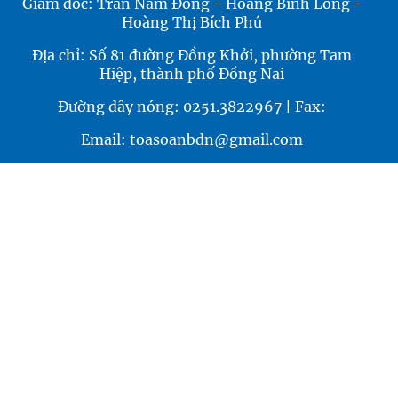
Giám đốc: Trần Nam Đông - Hoàng Bình Long -
Hoàng Thị Bích Phú
Địa chỉ: Số 81 đường Đồng Khởi, phường Tam
Hiệp, thành phố Đồng Nai
Đường dây nóng: 0251.3822967 | Fax:
Email: toasoanbdn@gmail.com