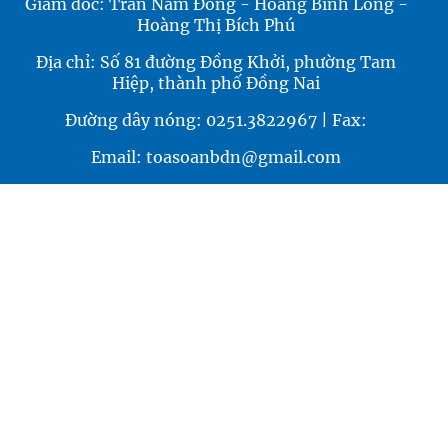
Giám đốc: Trần Nam Đông - Hoàng Bình Long -
Hoàng Thị Bích Phú
Địa chỉ: Số 81 đường Đồng Khởi, phường Tam
Hiệp, thành phố Đồng Nai
Đường dây nóng: 0251.3822967 | Fax:
Email: toasoanbdn@gmail.com