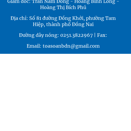
Giám đốc: Trần Nam Đông - Hoàng Bình Long -
Hoàng Thị Bích Phú
Địa chỉ: Số 81 đường Đồng Khởi, phường Tam
Hiệp, thành phố Đồng Nai
Đường dây nóng: 0251.3822967 | Fax:
Email: toasoanbdn@gmail.com