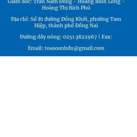
Giám đốc: Trần Nam Đông - Hoàng Bình Long -
Hoàng Thị Bích Phú
Địa chỉ: Số 81 đường Đồng Khởi, phường Tam
Hiệp, thành phố Đồng Nai
Đường dây nóng: 0251.3822967 | Fax:
Email: toasoanbdn@gmail.com