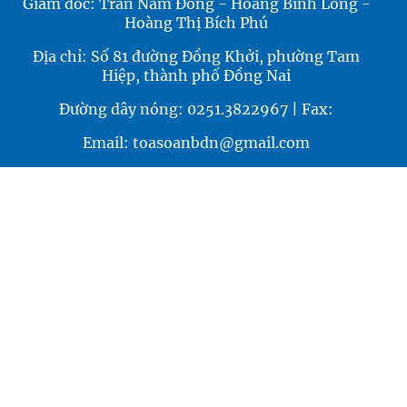
Giám đốc: Trần Nam Đông - Hoàng Bình Long -
Hoàng Thị Bích Phú
Địa chỉ: Số 81 đường Đồng Khởi, phường Tam
Hiệp, thành phố Đồng Nai
Đường dây nóng: 0251.3822967 | Fax:
Email: toasoanbdn@gmail.com