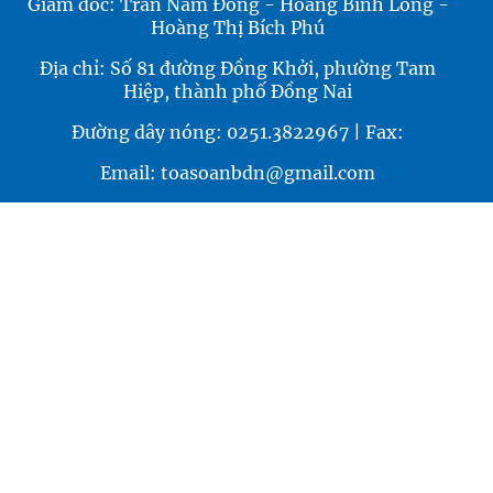
Giám đốc: Trần Nam Đông - Hoàng Bình Long -
Hoàng Thị Bích Phú
Địa chỉ: Số 81 đường Đồng Khởi, phường Tam
Hiệp, thành phố Đồng Nai
Đường dây nóng: 0251.3822967 | Fax:
Email: toasoanbdn@gmail.com