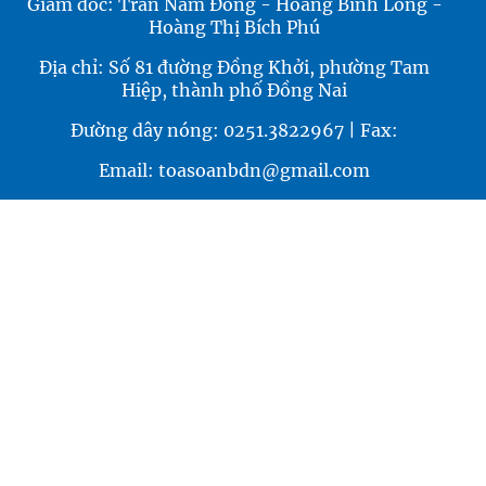
Giám đốc: Trần Nam Đông - Hoàng Bình Long -
Hoàng Thị Bích Phú
Địa chỉ: Số 81 đường Đồng Khởi, phường Tam
Hiệp, thành phố Đồng Nai
Đường dây nóng: 0251.3822967 | Fax:
Email: toasoanbdn@gmail.com