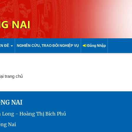
G NAI
ÊN ĐỀ
NGHIÊN CỨU, TRAO ĐỔI NGHIỆP VỤ
Đăng Nhập
lại trang chủ
ỒNG NAI
h Long - Hoàng Thị Bích Phú
ồng Nai