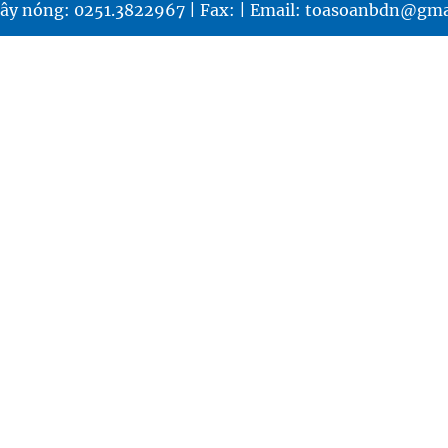
ây nóng: 0251.3822967 | Fax: | Email: toasoanbdn@gma