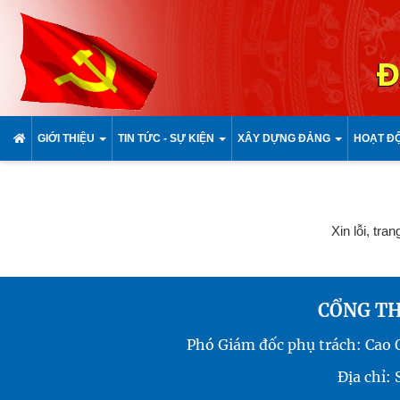
Đ
GIỚI THIỆU
TIN TỨC - SỰ KIỆN
XÂY DỰNG ĐẢNG
HOẠT Đ
Xin lỗi, tra
CỔNG TH
Phó Giám đốc phụ trách: Cao
Địa chỉ: