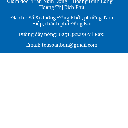
Giám đốc: Trần Nam Đông - Hoàng Bình Long -
Hoàng Thị Bích Phú
Địa chỉ: Số 81 đường Đồng Khởi, phường Tam
Hiệp, thành phố Đồng Nai
Đường dây nóng: 0251.3822967 | Fax:
Email: toasoanbdn@gmail.com