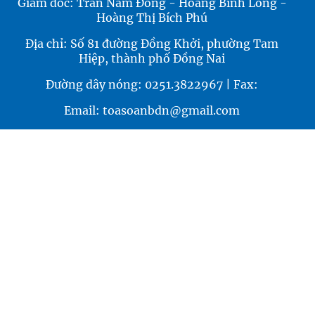
Giám đốc: Trần Nam Đông - Hoàng Bình Long -
Hoàng Thị Bích Phú
Địa chỉ: Số 81 đường Đồng Khởi, phường Tam
Hiệp, thành phố Đồng Nai
Đường dây nóng: 0251.3822967 | Fax:
Email: toasoanbdn@gmail.com