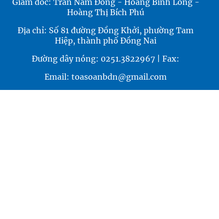
Giám đốc: Trần Nam Đông - Hoàng Bình Long -
Hoàng Thị Bích Phú
Địa chỉ: Số 81 đường Đồng Khởi, phường Tam
Hiệp, thành phố Đồng Nai
Đường dây nóng: 0251.3822967 | Fax:
Email: toasoanbdn@gmail.com