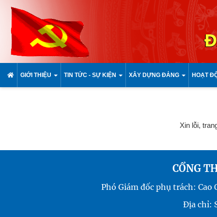
Đ
GIỚI THIỆU
TIN TỨC - SỰ KIỆN
XÂY DỰNG ĐẢNG
HOẠT Đ
Xin lỗi, tra
CỔNG TH
Phó Giám đốc phụ trách: Cao
Địa chỉ: