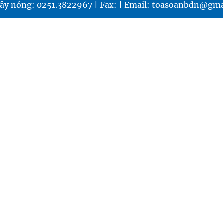
ây nóng: 0251.3822967 | Fax: | Email: toasoanbdn@gma