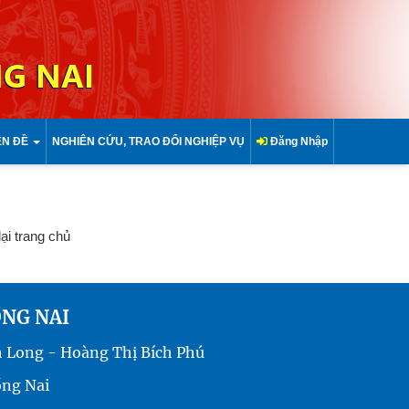
G NAI
ÊN ĐỀ
NGHIÊN CỨU, TRAO ĐỔI NGHIỆP VỤ
Đăng Nhập
lại trang chủ
ỒNG NAI
h Long - Hoàng Thị Bích Phú
ồng Nai