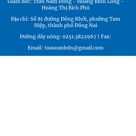
Giám đốc: Trần Nam Đông - Hoàng Bình Long -
Hoàng Thị Bích Phú
Địa chỉ: Số 81 đường Đồng Khởi, phường Tam
Hiệp, thành phố Đồng Nai
Đường dây nóng: 0251.3822967 | Fax:
Email: toasoanbdn@gmail.com