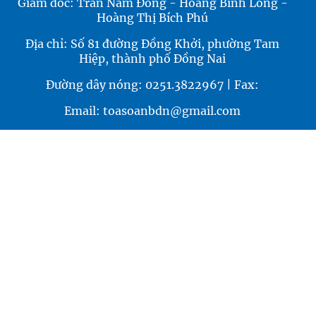
Giám đốc: Trần Nam Đông - Hoàng Bình Long -
Hoàng Thị Bích Phú
Địa chỉ: Số 81 đường Đồng Khởi, phường Tam
Hiệp, thành phố Đồng Nai
Đường dây nóng: 0251.3822967 | Fax:
Email: toasoanbdn@gmail.com