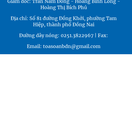
Giám đốc: Trần Nam Đông - Hoàng Bình Long -
Hoàng Thị Bích Phú
Địa chỉ: Số 81 đường Đồng Khởi, phường Tam
Hiệp, thành phố Đồng Nai
Đường dây nóng: 0251.3822967 | Fax:
Email: toasoanbdn@gmail.com