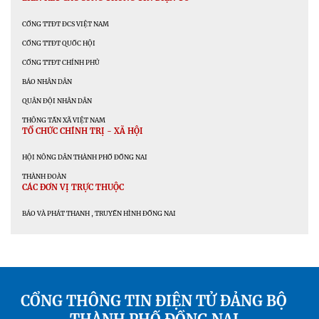
CỔNG TTĐT ĐCS VIỆT NAM
CỔNG TTĐT QUỐC HỘI
CỔNG TTĐT CHÍNH PHỦ
BÁO NHÂN DÂN
QUÂN ĐỘI NHÂN DÂN
THÔNG TẤN XÃ VIỆT NAM
TỔ CHỨC CHÍNH TRỊ - XÃ HỘI
HỘI NÔNG DÂN THÀNH PHỐ ĐỒNG NAI
THÀNH ĐOÀN
CÁC ĐƠN VỊ TRỰC THUỘC
BÁO VÀ PHÁT THANH , TRUYỀN HÌNH ĐỒNG NAI
CỔNG THÔNG TIN ĐIỆN TỬ ĐẢNG BỘ