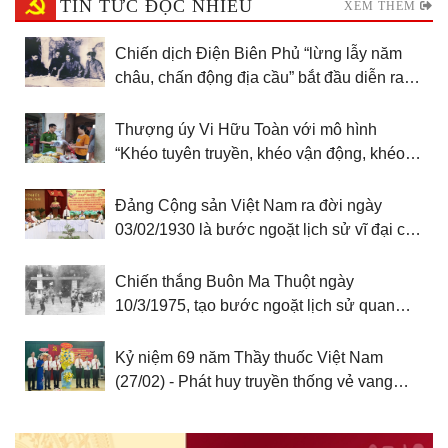
TIN TỨC ĐỌC NHIỀU
XEM THÊM
Chiến dịch Điện Biên Phủ “lừng lẫy năm
châu, chấn động địa cầu” bắt đầu diễn ra
ngày 13/3/1954 - “Quyết định lịch sử” thay
đổi vận mệnh dân tộc
Thượng úy Vi Hữu Toàn với mô hình
“Khéo tuyên truyền, khéo vận động, khéo tổ
chức”
Đảng Cộng sản Việt Nam ra đời ngày
03/02/1930 là bước ngoặt lịch sử vĩ đại của
cách mạng Việt Nam
Chiến thắng Buôn Ma Thuột ngày
10/3/1975, tạo bước ngoặt lịch sử quan
trọng cho Đại thắng mùa Xuân năm 1975,
thống nhất đất nước
Kỷ niệm 69 năm Thầy thuốc Việt Nam
(27/02) - Phát huy truyền thống vẻ vang
“Lương y như từ mẫu” theo lời dạy của
Chủ tịch Hồ Chí Minh