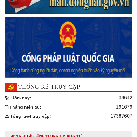
THỐNG KÊ TRUY CẬP
34642
Hôm nay:
191679
Tháng hiện tại:
17387607
Tổng lượt truy cập:
LIÊN KẾT CÁC CỔNG THÔNG TIN ĐIỆN TỬ