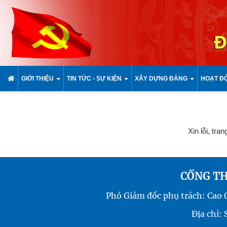
Đ
GIỚI THIỆU
TIN TỨC - SỰ KIỆN
XÂY DỰNG ĐẢNG
HOẠT Đ
Xin lỗi, tra
CỔNG TH
Phó Giám đốc phụ trách: Cao
Địa chỉ: