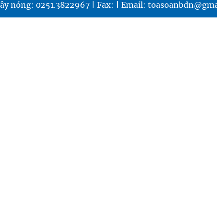
ây nóng: 0251.3822967 | Fax: | Email: toasoanbdn@gma