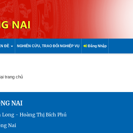
G NAI
ÊN ĐỀ
NGHIÊN CỨU, TRAO ĐỔI NGHIỆP VỤ
Đăng Nhập
lại trang chủ
ỒNG NAI
h Long - Hoàng Thị Bích Phú
ồng Nai