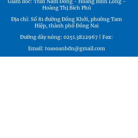
Giám đốc: Trần Nam Đông - Hoàng Bình Long -
Hoàng Thị Bích Phú
Địa chỉ: Số 81 đường Đồng Khởi, phường Tam
Hiệp, thành phố Đồng Nai
Đường dây nóng: 0251.3822967 | Fax:
Email: toasoanbdn@gmail.com